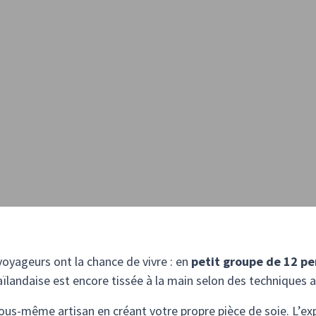
oyageurs ont la chance de vivre : en
petit groupe de 12 
haïlandaise est encore tissée à la main selon des techniques 
ous-même artisan en créant votre propre pièce de soie. L’ex