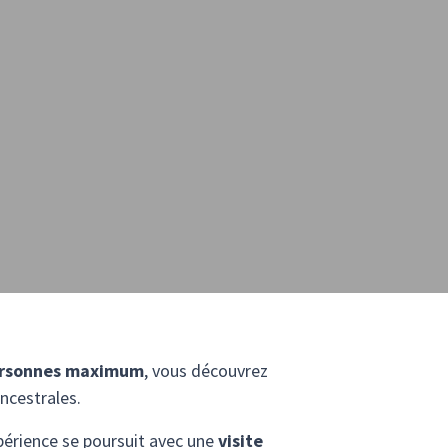
personnes maximum
, vous découvrez
ancestrales.
périence se poursuit avec une
visite