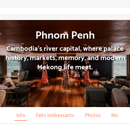
Phnom Penh
Cambodia's river capital, where palace
history, markets, memory, and modern
Mekong life meet.
Info
Faits intéressants
Photos
Nos voy