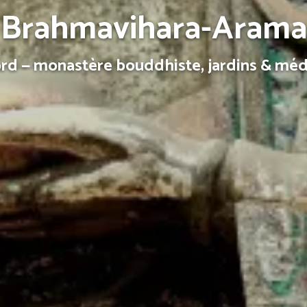
Brahmavihara-Arama
ord — monastère bouddhiste, jardins & méd