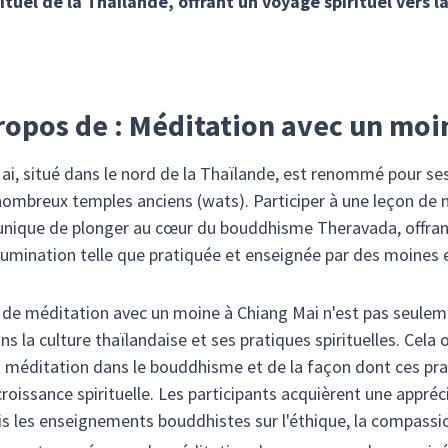
tuel de la Thaïlande, offrant un voyage spirituel vers la
propos de : Méditation avec un mo
g Mai, situé dans le nord de la Thaïlande, est renommé pour s
ombreux temples anciens (wats). Participer à une leçon de 
unique de plonger au cœur du bouddhisme Theravada, offrant
'illumination telle que pratiquée et enseignée par des moine
 de méditation avec un moine à Chiang Mai n'est pas seuleme
 la culture thaïlandaise et ses pratiques spirituelles. Cela o
 méditation dans le bouddhisme et de la façon dont ces prat
a croissance spirituelle. Les participants acquièrent une appr
is les enseignements bouddhistes sur l'éthique, la compassion