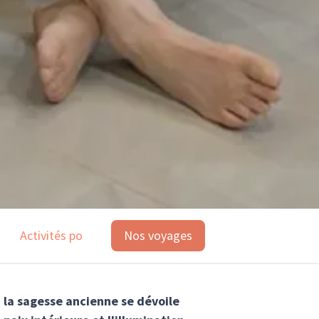
Activités possibles
Nos voyages
Les points forts du voyage
N
 la sagesse ancienne se dévoile