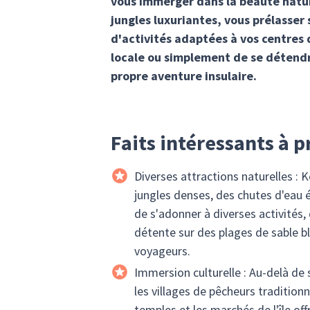
vous immerger dans la beauté natur
jungles luxuriantes, vous prélasser
d'activités adaptées à vos centres d
locale ou simplement de se détendre
propre aventure insulaire.
Faits intéressants à p
Diverses attractions naturelles : 
jungles denses, des chutes d'eau 
de s'adonner à diverses activités,
détente sur des plages de sable b
voyageurs.
Immersion culturelle : Au-delà de s
les villages de pêcheurs tradition
temples et les marchés de l'île of