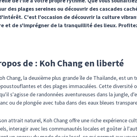
elle de l'île à votre propre rythme. Que vous souhaitie
 sur des plages sereines ou découvrir des cascades cach
'intérêt. C'est l'occasion de découvrir la culture vibrant
 et de s'imprégner de la tranquillité des lieux. Profite
ropos de : Koh Chang en liberté
Koh Chang, la deuxième plus grande île de Thaïlande, est un t
époustouflantes et des plages immaculées. Cette diversité of
 qu'il s'agisse de randonnées aventureuses dans la jungle, d
lanc ou de plongée avec tuba dans des eaux bleues transparen
on attrait naturel, Koh Chang offre une riche expérience cult
nels, interagir avec les communautés locales et goûter à l'au
frent un aperçu du mode de vie local, ce qui permet aux voya