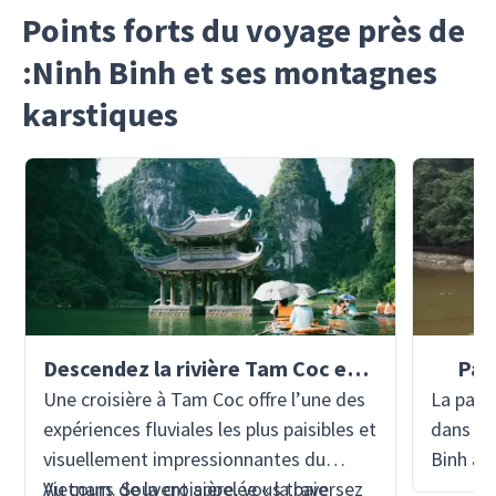
Points forts du voyage près de
:Ninh Binh et ses montagnes
karstiques
Descendez la rivière Tam Coc en sampan.
Pag
Une croisière à Tam Coc offre l’une des
La pago
expériences fluviales les plus paisibles et
dans la
visuellement impressionnantes du
Binh au
Vietnam. Souvent appelée « la baie
Au cours de la croisière, vous traversez
remarqu