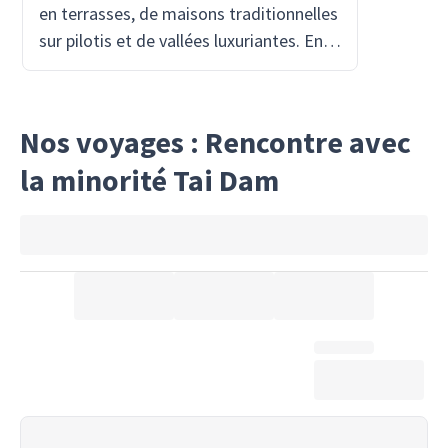
en terrasses, de maisons traditionnelles
sur pilotis et de vallées luxuriantes. En
parcourant ses paysages, vous
découvrirez des vues dignes de cartes
postales et le charme authentique de la
Nos voyages : Rencontre avec
vie rurale vietnamienne, loin de la foule.
la minorité Tai Dam