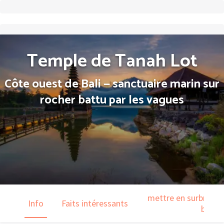
Temple de Tanah Lot
Côte ouest de Bali — sanctuaire marin sur
rocher battu par les vagues
mettre en surbrillanc
Info
Faits intéressants
barre