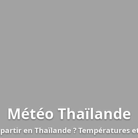
Météo Thaïlande
partir en Thaïlande ? Températures e