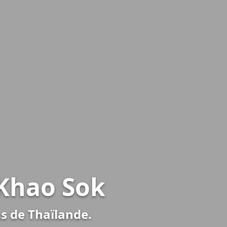
 Khao Sok
s de Thaïlande.