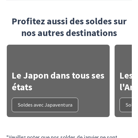
Profitez aussi des soldes sur
nos autres destinations
Le Japon dans tous ses
Les 
états
l'Am
Soldes avec Japaventura
Solde
*Veuillez noter que nos soldes de janvier ne sont