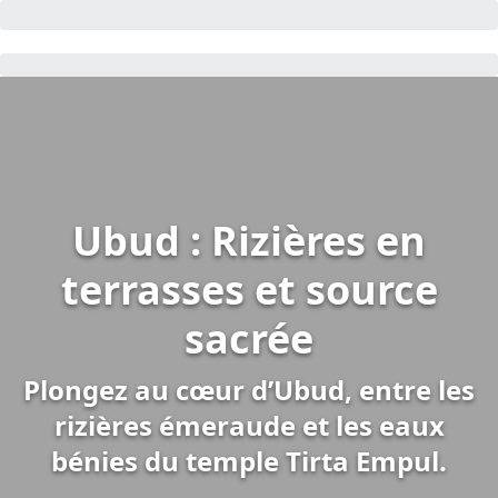
Ubud : Rizières en
terrasses et source
sacrée
Plongez au cœur d’Ubud, entre les
rizières émeraude et les eaux
bénies du temple Tirta Empul.