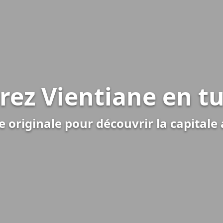
rez Vientiane en t
 originale pour découvrir la capital