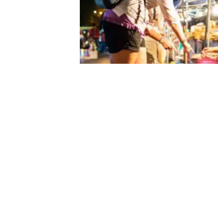
Visitez des temples cachés loin de
Traversez des quartiers authentiq