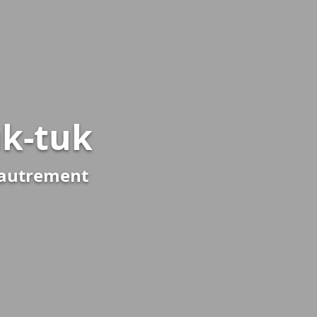
uk-tuk
e autrement