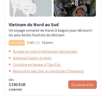
+8
Vietnam du Nord au Sud
Un voyage complet de Hanoï à Saïgon pour découvrir
les plus belles facettes du Vietnam
4,5
(
63
)
16 jours
EXPLORER
Voyage en train traditionnel vietnamien
Explorez Saïgon à moto
Croisière en barque à Tam Coc
Rencontre avec Dai, au service de l’Empereur
dès
3 190 EUR
En savoir plus
3 290 EUR