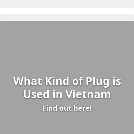
What Kind of Plug is
Used in Vietnam
Find out here!