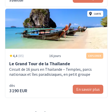
3 290 EUR
CARTE
4,4
(
85
)
16 jours
EXPLORER
Le Grand Tour de la Thaïlande
Circuit de 16 jours en Thaïlande – Temples, parcs
nationaux et îles paradisiaques, en petit groupe
dès
En savoir plus
3 190 EUR