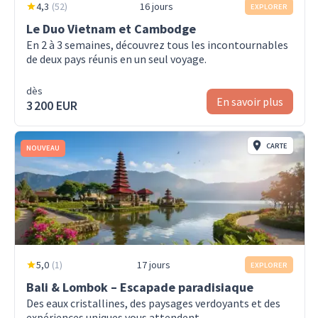
4,3
(
52
)
16 jours
EXPLORER
Le Duo Vietnam et Cambodge
En 2 à 3 semaines, découvrez tous les incontournables
de deux pays réunis en un seul voyage.
dès
En savoir plus
3 200 EUR
CARTE
NOUVEAU
5,0
(
1
)
17 jours
EXPLORER
Bali & Lombok – Escapade paradisiaque
Des eaux cristallines, des paysages verdoyants et des
expériences uniques vous attendent.