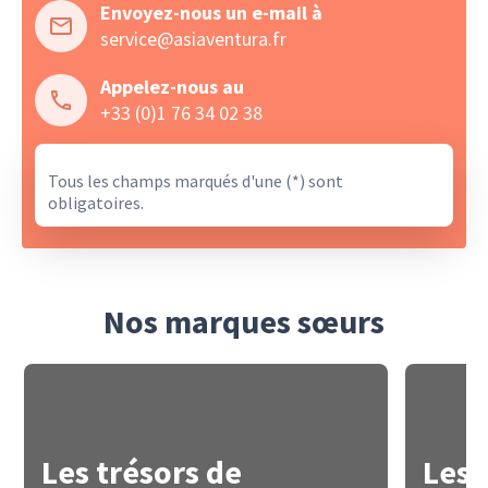
Envoyez-nous un e-mail à
service@asiaventura.fr
Appelez-nous au
+33 (0)1 76 34 02 38
Tous les champs marqués d'une (*) sont
obligatoires.
Nos marques sœurs
Les trésors de
Les 