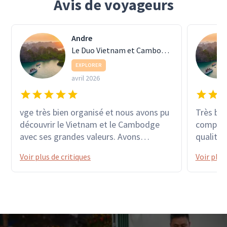
Avis de voyageurs
Andre
Le Duo Vietnam et Cambodge
EXPLORER
avril 2026
vge très bien organisé et nous avons pu
Très bel
découvrir le Vietnam et le Cambodge
compéten
avec ses grandes valeurs. Avons
qualité 
apprécié tous ces lieux emblématiques
vietnam
Voir plus de critiques
Voir plus
avec des moyens de locomotion divers :
train, moto, vélo, barque... sans oublier
le pousse-pousse et le touc touc. Grand
merci à nos guides VAN & SAMDY pour
leur professionnalisme. Christiane &
André