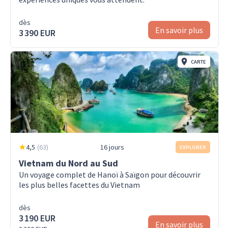
dès
En savoir plus
3 390 EUR
CARTE
4,5
(
63
)
16 jours
EXPLORER
Vietnam du Nord au Sud
Un voyage complet de Hanoï à Saïgon pour découvrir
les plus belles facettes du Vietnam
dès
3 190 EUR
En savoir plus