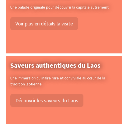
Une balade originale pour découvrir la capitale autrement
Voir plus en détails la visite
Saveurs authentiques du Laos
Une immersion culinaire rare et conviviale au cœur de la
tradition laotienne.
Découvrir les saveurs du Laos