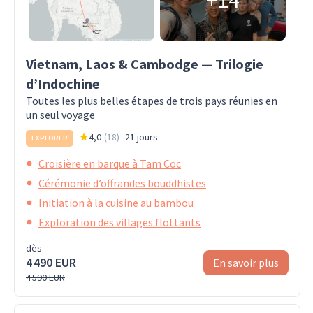
Vietnam, Laos & Cambodge — Trilogie
d’Indochine
Toutes les plus belles étapes de trois pays réunies en
un seul voyage
4,0
(
18
)
21 jours
EXPLORER
Croisière en barque à Tam Coc
Cérémonie d’offrandes bouddhistes
Initiation à la cuisine au bambou
Exploration des villages flottants
dès
4 490 EUR
En savoir plus
4 590 EUR