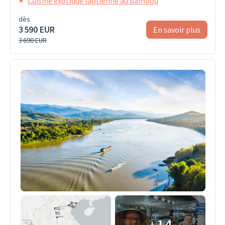
Cuisine exotique laotienne au bambou
dès
3 590 EUR
En savoir plus
3 690 EUR
+14