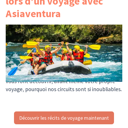
lors d’un voyage avec
Asiaventura
Chaque témoignage raconte une histoire
personnelle et vous montre qui voyage avec
nous, quels moments marquent et ce que l’on
ressent vraiment en partant avec Asiaventura.
Pas de publicité glamour, mais des impressions
sincères qui offrent une image authentique — et
vous font découvrir, avant même votre propre
voyage, pourquoi nos circuits sont si inoubliables.
Découvrir les récits de voyage maintenant