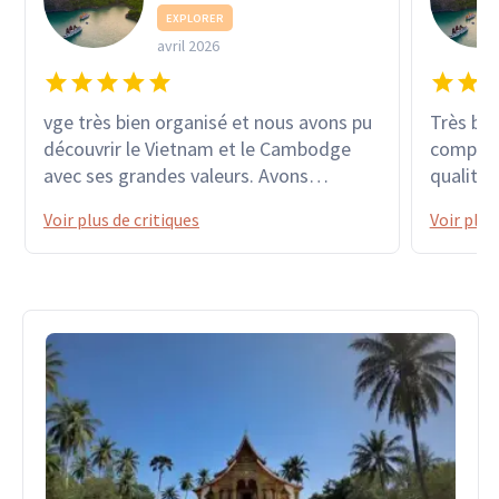
EXPLORER
avril 2026
vge très bien organisé et nous avons pu
Très bel
découvrir le Vietnam et le Cambodge
compéten
avec ses grandes valeurs. Avons
qualité 
apprécié tous ces lieux emblématiques
vietnam
Voir plus de critiques
Voir plus
avec des moyens de locomotion divers :
train, moto, vélo, barque... sans oublier
le pousse-pousse et le touc touc. Grand
merci à nos guides VAN & SAMDY pour
leur professionnalisme. Christiane &
André