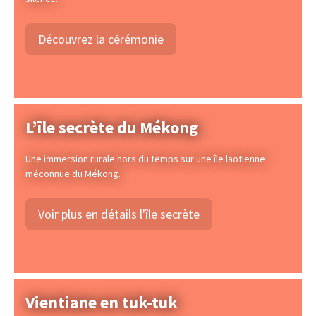
Découvrez la cérémonie
L’île secrète du Mékong
Une immersion rurale hors du temps sur une île laotienne
méconnue du Mékong.
Voir plus en détails l'île secrète
Vientiane en tuk-tuk