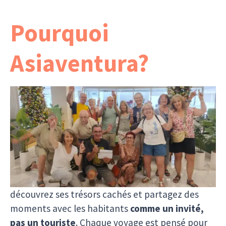
Pourquoi
Asiaventura?
Avec Asiaventura, chaque voyage est conçu par
des gens qui
vivent et connaissent l’Asie du
Sud-Est
. Pas d’intermédiaires, pas de compromis
: juste des itinéraires authentiques, des
rencontres vraies et des expériences uniques.
Vous explorez la région hors des sentiers battus,
découvrez ses trésors cachés et partagez des
moments avec les habitants
comme un invité,
pas un touriste
. Chaque voyage est pensé pour