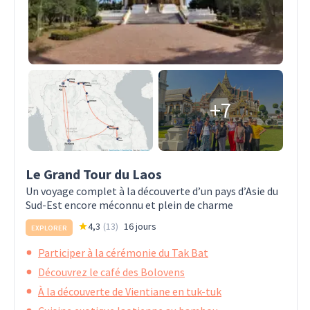
+7
Le Grand Tour du Laos
Un voyage complet à la découverte d’un pays d’Asie du
Sud-Est encore méconnu et plein de charme
4,3
(
13
)
16 jours
EXPLORER
Participer à la cérémonie du Tak Bat
Découvrez le café des Bolovens
À la découverte de Vientiane en tuk-tuk