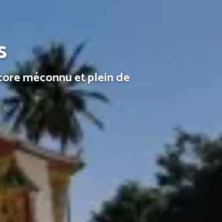
s
core méconnu et plein de