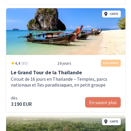
CARTE
4,4
(
85
)
16 jours
EXPLORER
Le Grand Tour de la Thaïlande
Circuit de 16 jours en Thaïlande – Temples, parcs
nationaux et îles paradisiaques, en petit groupe
dès
En savoir plus
3 190 EUR
CARTE