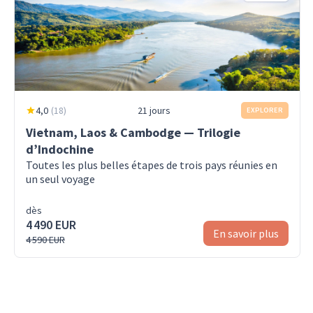
4,0
(
18
)
21 jours
EXPLORER
Vietnam, Laos & Cambodge — Trilogie
d’Indochine
Toutes les plus belles étapes de trois pays réunies en
un seul voyage
dès
4 490 EUR
En savoir plus
4 590 EUR