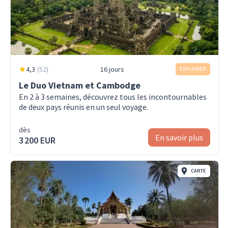
4,3
(
52
)
16 jours
EXPLORER
Le Duo Vietnam et Cambodge
En 2 à 3 semaines, découvrez tous les incontournables
de deux pays réunis en un seul voyage.
dès
En savoir plus
3 200 EUR
CARTE