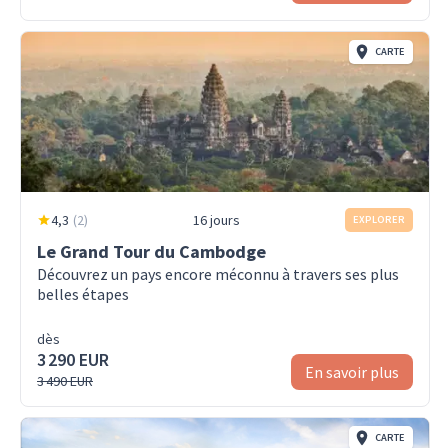
CARTE
4,3
(
2
)
16 jours
EXPLORER
Le Grand Tour du Cambodge
Découvrez un pays encore méconnu à travers ses plus
belles étapes
dès
3 290 EUR
En savoir plus
3 490 EUR
CARTE