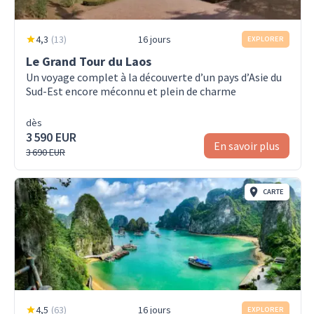
4,3
(
13
)
16 jours
EXPLORER
Le Grand Tour du Laos
Un voyage complet à la découverte d’un pays d’Asie du
Sud-Est encore méconnu et plein de charme
dès
3 590 EUR
En savoir plus
3 690 EUR
CARTE
4,5
(
63
)
16 jours
EXPLORER