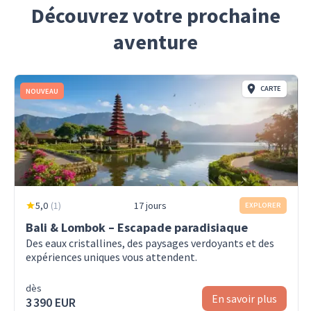
Découvrez votre prochaine
aventure
CARTE
NOUVEAU
5,0
(
1
)
17 jours
EXPLORER
Bali & Lombok – Escapade paradisiaque
Des eaux cristallines, des paysages verdoyants et des
expériences uniques vous attendent.
dès
En savoir plus
3 390 EUR