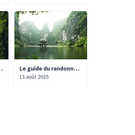
istique et spirituelle de Bali
Le guide du randonneur au Vietnam : destinations, saisons et bons réflexes
13 août 2025
CONTINUER LA LECTURE