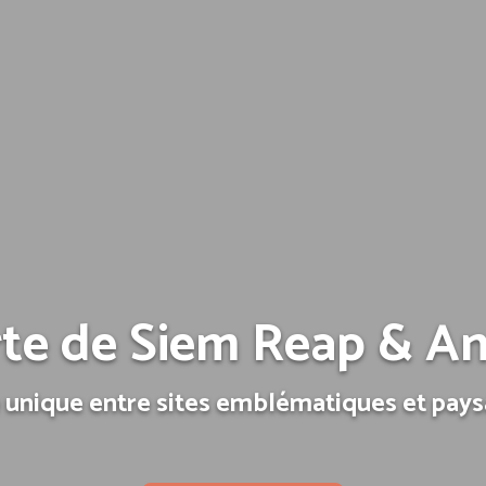
te de Siem Reap & A
 unique entre sites emblématiques et pay