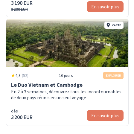
3 190 EUR
En savoir plus
3 290 EUR
CARTE
4,3
(
52
)
16 jours
EXPLORER
Le Duo Vietnam et Cambodge
En 2 à 3 semaines, découvrez tous les incontournables
de deux pays réunis en un seul voyage.
dès
En savoir plus
3 200 EUR