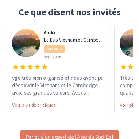
Ce que disent nos invités
Andre
Le Duo Vietnam et Cambodge
EXPLORER
avril 2026
vge très bien organisé et nous avons pu
Très bel
découvrir le Vietnam et le Cambodge
compéten
avec ses grandes valeurs. Avons
qualité 
apprécié tous ces lieux emblématiques
vietnam
Voir plus de critiques
Voir plus
avec des moyens de locomotion divers :
train, moto, vélo, barque... sans oublier
le pousse-pousse et le touc touc. Grand
merci à nos guides VAN & SAMDY pour
Parlez à un expert de l'Asie du Sud-Est
leur professionnalisme. Christiane &