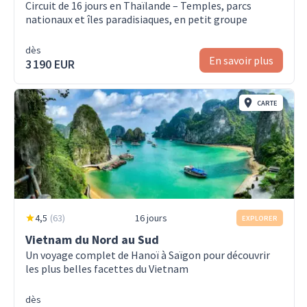
Circuit de 16 jours en Thaïlande – Temples, parcs
nationaux et îles paradisiaques, en petit groupe
dès
En savoir plus
3 190 EUR
CARTE
4,5
(
63
)
16 jours
EXPLORER
Vietnam du Nord au Sud
Un voyage complet de Hanoï à Saïgon pour découvrir
les plus belles facettes du Vietnam
dès