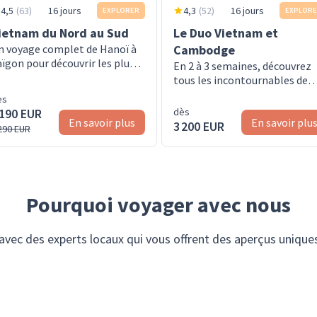
4,5
(
63
)
16 jours
4,3
(
52
)
16 jours
EXPLORER
EXPLOR
ietnam du Nord au Sud
Le Duo Vietnam et
n voyage complet de Hanoï à
Cambodge
aïgon pour découvrir les plus
En 2 à 3 semaines, découvrez
elles facettes du Vietnam
tous les incontournables de
deux pays réunis en un seul
ès
voyage.
 190 EUR
dès
En savoir plus
En savoir plu
3 200 EUR
290 EUR
Pourquoi voyager avec nous
ec des experts locaux qui vous offrent des aperçus uniques su
uvrez chaque lieu de près – des marchés animés des villes a
locale.