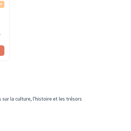
ER
s
r la culture, l'histoire et les trésors
ux paysages ruraux paisibles – et