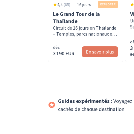
4,4
(
85
)
16 jours
EXPLORER
Le Grand Tour de la
V
Thaïlande
U
S
Circuit de 16 jours en Thaïlande
b
– Temples, parcs nationaux et
îles paradisiaques, en petit
d
groupe
dès
3
En savoir plus
3 190 EUR
3 
Guides expérimentés :
Voyagez av
cachés de chaque destination.
Exploration en profondeur :
Déco
plongez profondément dans la vie 