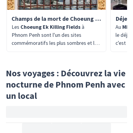
Champs de la mort de Choeung Ek
Les
Choeung Ek Killing Fields
à
Au
Mit
Phnom Penh sont l'un des sites
le déjeu
commémoratifs les plus sombres et les
c'est l'
plus importants du Cambodge,
restaur
rappelant les atrocités commises sous
des pla
le régime des Khmers rouges. Ce site,
une caus
Nos voyages : Découvrez la vie
qui fut autrefois un lieu d'exécution, est
formati
nocturne de Phnom Penh avec
aujourd'hui un lieu de réflexion et
meilleu
d'éducation. Des milliers de
serez s
un local
Cambodgiens ont été amenés ici pour
stagiair
être tués après avoir été détenus à la
program
prison voisine de Tuol Sleng. Les
enfants
visiteurs de Choeung Ek peuvent se
abri. M
promener dans le mémorial, qui
nourritu