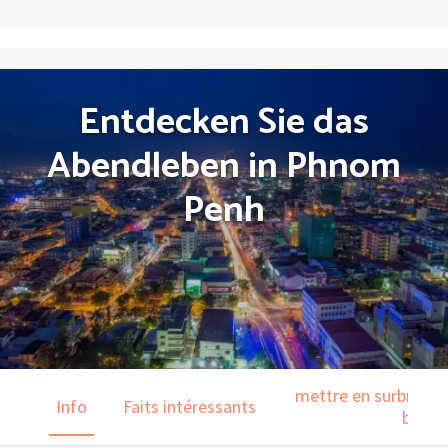
Entdecken Sie das
Abendleben in Phnom
Penh
mettre en surbrillanc
Info
Faits intéressants
barre