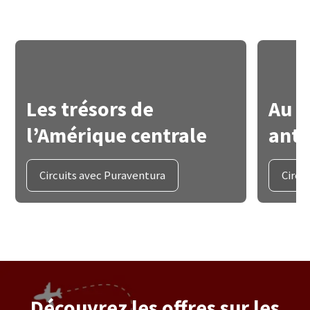
Les trésors de
Au c
l’Amérique centrale
anti
Circuits avec Puraventura
Circu
Découvrez les offres sur les