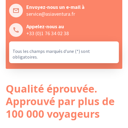
Envoyez-nous un e-mail à
service@asiaventura.fr
Appelez-nous au
+33 (0)1 76 34 02 38
Tous les champs marqués d'une (*) sont
obligatoires.
Qualité éprouvée.
Approuvé par plus de
100 000 voyageurs