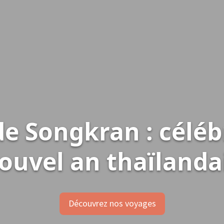
de Songkran : célé
ouvel an thaïlanda
Découvrez nos voyages