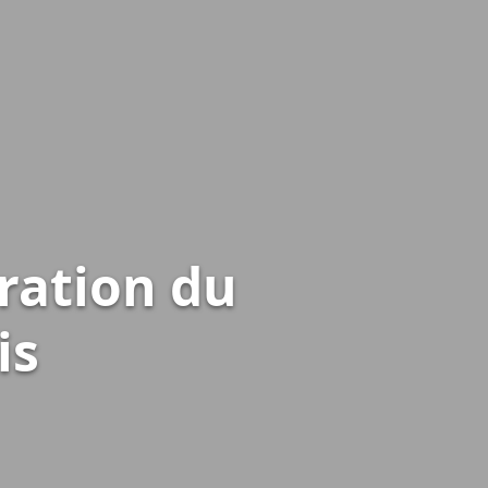
bration du
is