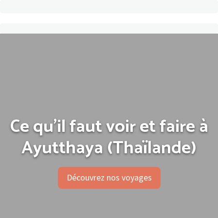
Ce qu’il faut voir et faire à
Ayutthaya (Thaïlande)
Découvrez nos voyages