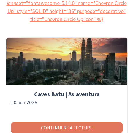
icon
set="fontawesome-5.14.0" name="Chevron Circle
Up" style="SOLID" height="36" purpose="decorative"
title="Chevron Circle Up icon" %}
Caves Batu | Asiaventura
10 juin 2026
CONTINUER LA LECTURE