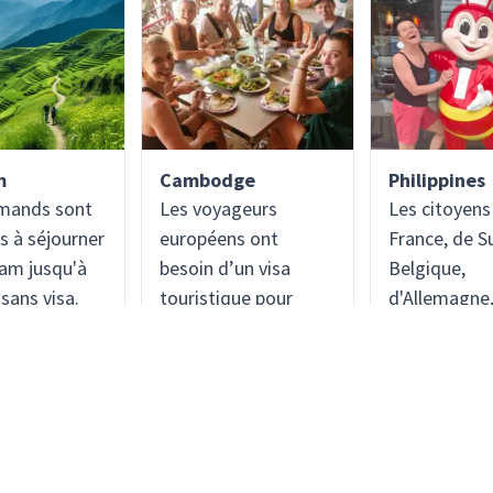
m
Cambodge
Philippines
emands sont
Les voyageurs
Les citoyens
s à séjourner
européens ont
France, de S
nam jusqu'à
besoin d’un visa
Belgique,
 sans visa.
touristique pour
d'Allemagne
oyens
entrer au Cambodge.
d'Autriche e
ens ont
Mais c'est très
Luxembourg
'un visa, qui
simple ! Vous pouvez
exemptés d
ilement être
en faire la demande
l'obligation 
 en ligne.
en ligne ou le
peuvent séjo
recevoir en quelques
aux Philippin