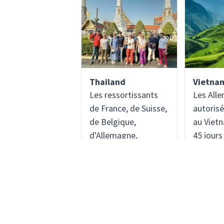
Thailand
Vietna
Les ressortissants
Les All
de France, de Suisse,
autorisé
de Belgique,
au Viet
d'Allemagne,
45 jours
d'Autriche et du
Les cit
Luxembourg sont
autrichi
exemptés de
besoin d
l'obligation de visa et
peut fac
peuvent séjourner
demandé
jusqu'à 60 jours en