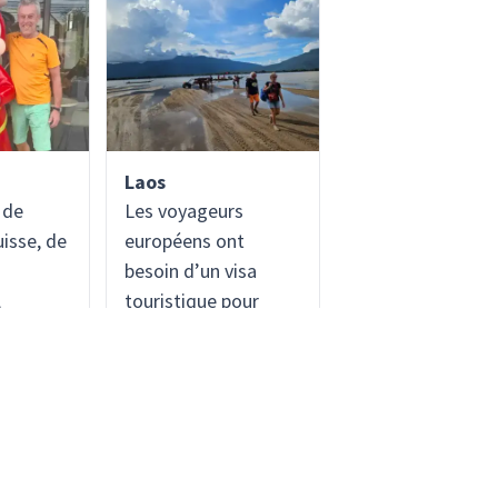
Laos
 de
Les voyageurs
uisse, de
européens ont
besoin d’un visa
,
touristique pour
t du
entrer au Laos. Mais
 sont
c'est très simple !
e
Vous pouvez en faire
de visa et
la demande en ligne
urner
ou le recevoir en
es
quelques étapes