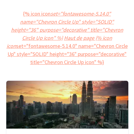
{% icon icon
set="fontawesome-5.14.0"
name="Chevron Circle Up" style="SOLID"
height="36" purpose="decorative" title="Chevron
Circle Up icon" %}
Haut de page {% icon
icon
set="fontawesome-5.14.0" name="Chevron Circle
Up" style="SOLID" height="36" purpose="decorative"
title="Chevron Circle Up icon" %}