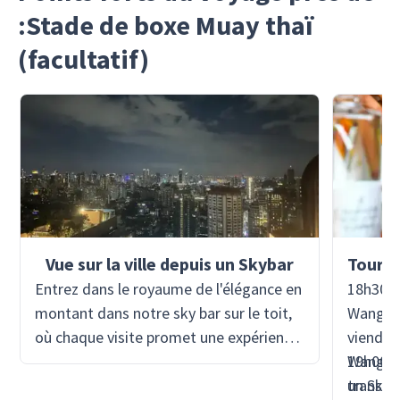
:Stade de boxe Muay thaï
(facultatif)
Vue sur la ville depuis un Skybar
Entrez dans le royaume de l'élégance en
18h30 -
montant dans notre sky bar sur le toit,
Wanglan
où chaque visite promet une expérience
viendra
inoubliable. Perché au-dessus du
Wanglan
19h00 -
paysage urbain, notre sky bar offre un
transpor
un Sky 