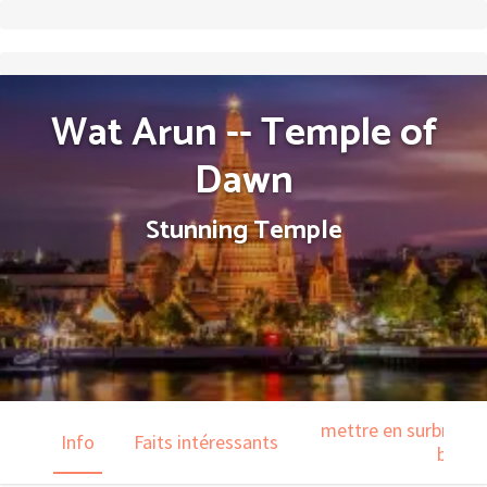
Wat Arun -- Temple of
Dawn
Stunning Temple
mettre en surbrillanc
Info
Faits intéressants
barre