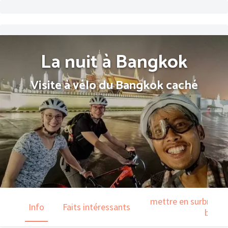
La nuit à Bangkok
Visite à vélo du Bangkok caché
mettre en surbrillanc
Info
Faits intéressants
barre