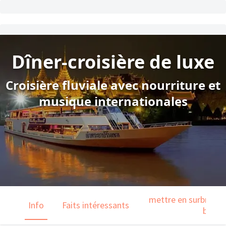
Dîner-croisière de luxe
Croisière fluviale avec nourriture et
musique internationales
mettre en surbrillanc
Info
Faits intéressants
barre