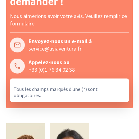
demander !
Nous aimerions avoir votre avis. Veuillez remplir ce
formulaire.
Envoyez-nous un e-mail à
service@asiaventura.fr
Appelez-nous au
+33 (0)1 76 34 02 38
Tous les champs marqués d'une (*) sont
obligatoires.