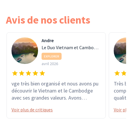
Avis de nos clients
Andre
Le Duo Vietnam et Cambodge
EXPLORER
avril 2026
vge très bien organisé et nous avons pu
Très bel
découvrir le Vietnam et le Cambodge
compéten
avec ses grandes valeurs. Avons
qualité 
apprécié tous ces lieux emblématiques
vietnam
Voir plus de critiques
Voir plus
avec des moyens de locomotion divers :
train, moto, vélo, barque... sans oublier
le pousse-pousse et le touc touc. Grand