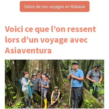
merci à nos guides VAN & SAMDY pour
Dates de nos voyages en Malaisie
leur professionnalisme. Christiane &
André
Voici ce que l’on ressent
lors d’un voyage avec
Asiaventura
Chaque témoignage raconte une histoire
personnelle et vous montre qui voyage avec
nous, quels moments marquent et ce que l’on
ressent vraiment en partant avec Asiaventura.
Pas de publicité glamour, mais des impressions
sincères qui offrent une image authentique — et
vous font découvrir, avant même votre propre