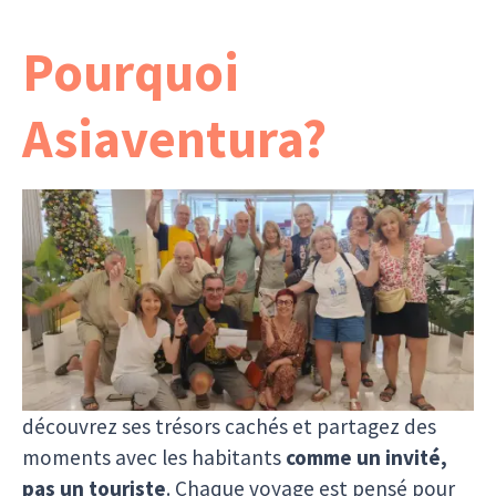
Pourquoi
Asiaventura?
Avec Asiaventura, chaque voyage est conçu par
des gens qui
vivent et connaissent l’Asie du
Sud-Est
. Pas d’intermédiaires, pas de compromis
: juste des itinéraires authentiques, des
rencontres vraies et des expériences uniques.
Vous explorez la région hors des sentiers battus,
découvrez ses trésors cachés et partagez des
moments avec les habitants
comme un invité,
pas un touriste
. Chaque voyage est pensé pour