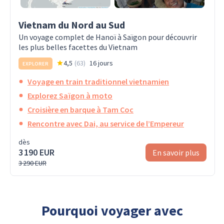
Vietnam du Nord au Sud
Un voyage complet de Hanoï à Saïgon pour découvrir
les plus belles facettes du Vietnam
4,5
(
63
)
16 jours
EXPLORER
Voyage en train traditionnel vietnamien
Explorez Saïgon à moto
Croisière en barque à Tam Coc
Rencontre avec Dai, au service de l’Empereur
dès
3 190 EUR
En savoir plus
3 290 EUR
Pourquoi voyager avec