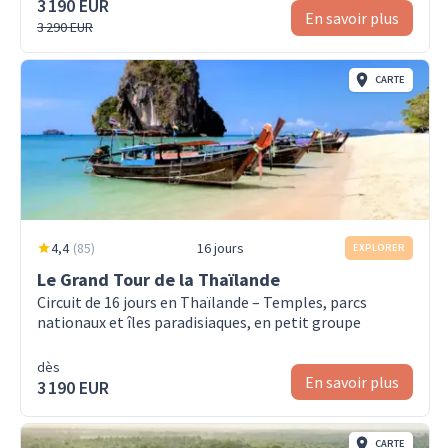
3 190 EUR
En savoir plus
3 290 EUR
CARTE
4,4
(
85
)
16 jours
EXPLORER
Le Grand Tour de la Thaïlande
Circuit de 16 jours en Thaïlande – Temples, parcs
nationaux et îles paradisiaques, en petit groupe
dès
En savoir plus
3 190 EUR
CARTE