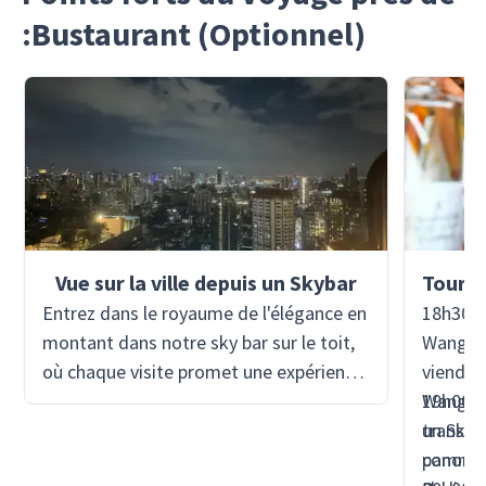
:Bustaurant (Optionnel)
Vue sur la ville depuis un Skybar
Entrez dans le royaume de l'élégance en
18h30 -
montant dans notre sky bar sur le toit,
Wanglan
où chaque visite promet une expérience
viendra
inoubliable. Perché au-dessus du
Wanglan
19h00 -
paysage urbain, notre sky bar offre un
transpor
un Sky 
panorama à couper le souffle qui s'étend
commenc
panoram