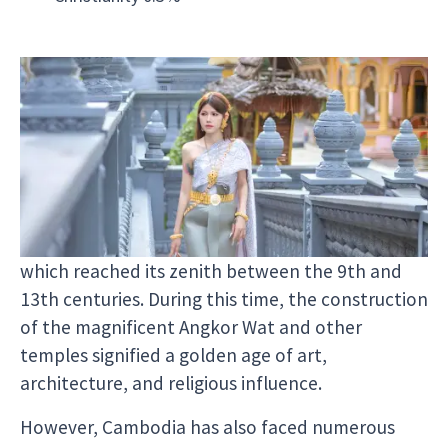
##A Brief History of Cambodia:
From a challenging past to a hopeful future,
Cambodian culture is rich and diverse, with roots
tracing back thousands of years. The history of
Cambodia
is marked by the rise and fall of
powerful kingdoms, including the Khmer Empire,
which reached its zenith between the 9th and
13th centuries. During this time, the construction
of the magnificent Angkor Wat and other
temples signified a golden age of art,
architecture, and religious influence.
However, Cambodia has also faced numerous