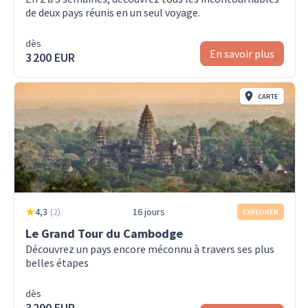
de deux pays réunis en un seul voyage.
dès
En savoir plus
3 200 EUR
CARTE
4,3
(
2
)
16 jours
EXPLORER
Le Grand Tour du Cambodge
Découvrez un pays encore méconnu à travers ses plus
belles étapes
dès
3 290 EUR