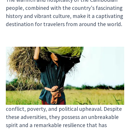
people, combined with the country's fascinating
history and vibrant culture, make it a captivating
destination for travelers from around the world.
##The Remarkable Khmer People
While Cambodia is home to the magnificent
Angkor Wat, often referred to as the eighth
wonder of the world, the true gem of the
country is its people. The Khmer people have
endured a challenging history marked by years of
conflict, poverty, and political upheaval. Despite
these adversities, they possess an unbreakable
spirit and a remarkable resilience that has