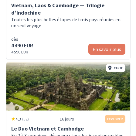
Vietnam, Laos & Cambodge — Trilogie
d’Indochine
Toutes les plus belles étapes de trois pays réunies en
un seul voyage
dès
4 490 EUR
En savoir plus
4 590 EUR
CARTE
4,3
(
52
)
16 jours
EXPLORER
Le Duo Vietnam et Cambodge
En 2 à 3 semaines, découvrez tous les incontournables