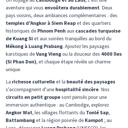
aventure qui vous
envoûtera durablement
. Deux
pays voisins, deux ambiances complémentaires : des
temples d’Angkor à Siem Reap
et des quartiers
historiques de
Phnom Penh
aux
cascades turquoise
de Kuang Si
et aux soirées tranquilles au bord du
Mékong à Luang Prabang
. Ajoutez les paysages
karstiques de
Vang Vieng
ou la douceur des
4000 îles
(Si Phan Don)
, et chaque étape révèle un charme
unique.
La
richesse culturelle
et la
beauté des paysages
s’accompagnent d’une
hospitalité sincère
. Nos
circuits en petit groupe
sont pensés pour une
immersion authentique : au Cambodge, explorez
Angkor Wat
, les villages flottants du
Tonlé Sap
,
Battambang
et la région poivrée de
Kampot
; au
Laos, découvrez
Luang Prabang
(UNESCO), les