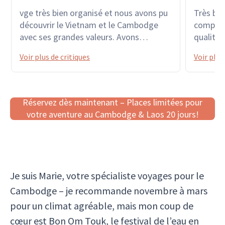
vge très bien organisé et nous avons pu
Très bel
découvrir le Vietnam et le Cambodge
compéten
avec ses grandes valeurs. Avons
qualité 
apprécié tous ces lieux emblématiques
vietnam
Voir plus de critiques
Voir plus
avec des moyens de locomotion divers :
train, moto, vélo, barque... sans oublier
le pousse-pousse et le touc touc. Grand
merci à nos guides VAN & SAMDY pour
Réservez dès maintenant – Places limitées pour
leur professionnalisme. Christiane &
votre aventure au Cambodge & Laos 20 jours!
André
Je suis Marie, votre spécialiste voyages pour le
Cambodge – je recommande novembre à mars
pour un climat agréable, mais mon coup de
cœur est Bon Om Touk, le festival de l’eau en