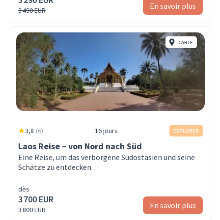
En savoir plus
3 490 EUR
CARTE
3,8
(
6
)
16 jours
EXPLORER
Laos Reise – von Nord nach Süd
Eine Reise, um das verborgene Südostasien und seine
Schätze zu entdecken.
dès
3 700 EUR
En savoir plus
3 800 EUR