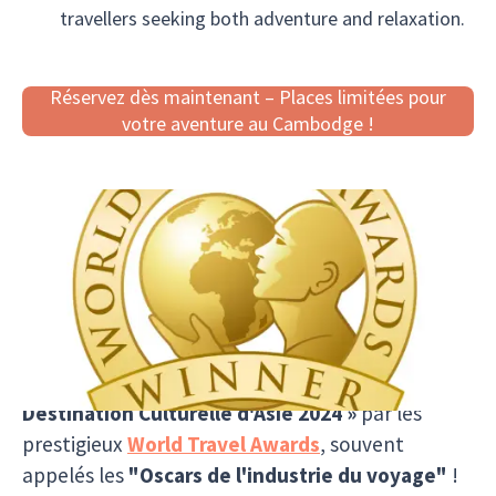
travellers seeking both adventure and relaxation.
Réservez dès maintenant – Places limitées pour
votre aventure au Cambodge !
Le Cambodge élu meilleure
destination culturelle d'Asie
2024 !
Le Cambodge a été couronné
« Meilleure
Destination Culturelle d'Asie 2024 »
par les
prestigieux
World Travel Awards
, souvent
appelés les
"Oscars de l'industrie du voyage"
!