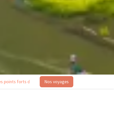
es points forts du voyage
Nos voyages
Nos voyages