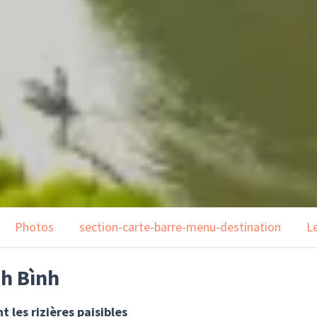
Photos
section-carte-barre-menu-destination
L
nh Bình
 les rizières paisibles