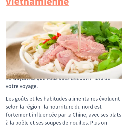
vietnamienne
Qu'est-ce qui rend la nourriture vietnamienne si
spéciale ? Sans doute les herbes fraîches
garnissant les plats : la menthe odorante, la
coriandre et la citronnelle sont présentes à
chaque repas et laissent une impression durable.
Elles rappellent les jardins et les vallées
verdoyantes que vous allez découvrir lors de
votre voyage.
Les goûts et les habitudes alimentaires évoluent
selon la région : la nourriture du nord est
fortement influencée par la Chine, avec ses plats
à la poêle et ses soupes de nouilles. Plus on