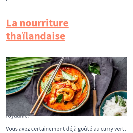
La nourriture
thaïlandaise
Manger est une affaire importante en Thaïlande.
On mange 24 heures sur 24, 7 jours sur 7. Les gens
vous demanderont plus naturellement si vous
avez déjà mangé plutôt que si vous allez bien !
Pour cette raison, des stands de nourriture et de
petits restaurants garnissent les villes de tout le
royaume.
Vous avez certainement déjà goûté au curry vert,