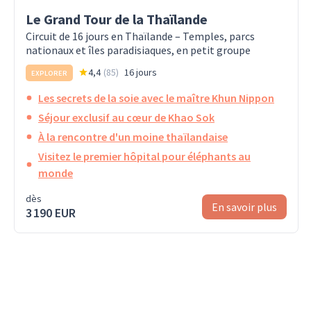
Le Grand Tour de la Thaïlande
Circuit de 16 jours en Thaïlande – Temples, parcs
nationaux et îles paradisiaques, en petit groupe
4,4
(
85
)
16 jours
EXPLORER
Les secrets de la soie avec le maître Khun Nippon
Séjour exclusif au cœur de Khao Sok
À la rencontre d'un moine thaïlandaise
Visitez le premier hôpital pour éléphants au
monde
dès
En savoir plus
3 190 EUR