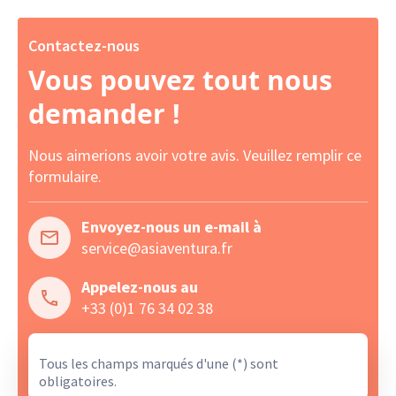
Contactez-nous
Vous pouvez tout nous
demander !
Nous aimerions avoir votre avis. Veuillez remplir ce
formulaire.
Envoyez-nous un e-mail à
service@asiaventura.fr
Appelez-nous au
+33 (0)1 76 34 02 38
Tous les champs marqués d'une (*) sont
obligatoires.