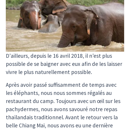
Après le repas, nous nous sommes promenés
dans le parc et avons rencontré toutes sortes
d'éléphants. Nous les avons même vu s'ébattre
et se baigner dans la rivière.
Aucun des pachydermes n'a été forcé de nous
approcher, ils sont tous venus volontairement.
D'ailleurs, depuis le 16 avril 2018, il n'est plus
possible de se baigner avec eux afin de les laisser
vivre le plus naturellement possible.
Après avoir passé suffisamment de temps avec
les éléphants, nous nous sommes régalés au
restaurant du camp. Toujours avec un œil sur les
pachydermes, nous avons savouré notre repas
thaïlandais traditionnel. Avant le retour vers la
belle Chiang Mai, nous avons eu une dernière